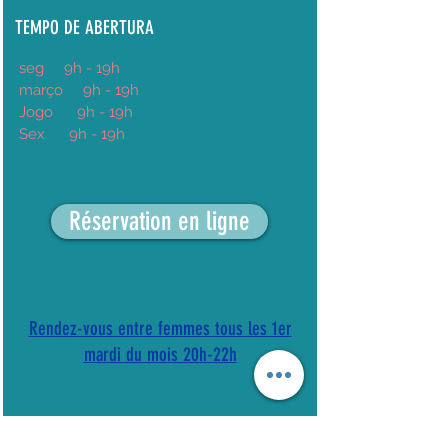
TEMPO DE ABERTURA
seg
9h
- 19h
março
9h - 19h
Jogo
9h - 19h
Sex
9h - 19h
Réservation en ligne
Rendez-vous entre femmes tous les 1er
mardi du mois 20h-22h