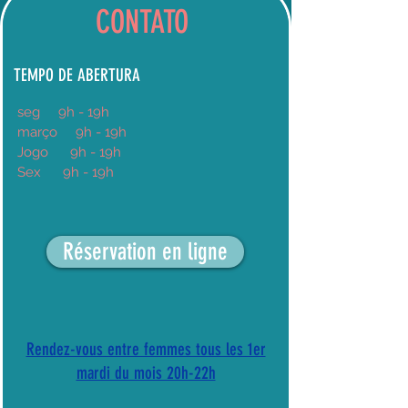
CONTATO
TEMPO DE ABERTURA
seg
9h
- 19h
março
9h - 19h
Jogo
9h - 19h
Sex
9h - 19h
Réservation en ligne
Rendez-vous entre femmes tous les 1er
mardi du mois 20h-22h